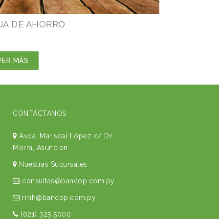
JA DE AHORRO
CUENTA C
VER MÁS
VER MÁS
CONTÁCTANOS
Avda. Mariscal López c/ Dr.
Morra, Asunción
Nuestras Sucursales
consultas@bancop.com.py
rrhh@bancop.com.py
(021) 325 5000