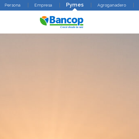
Pymes
Persona
Empresa
Agroganadero