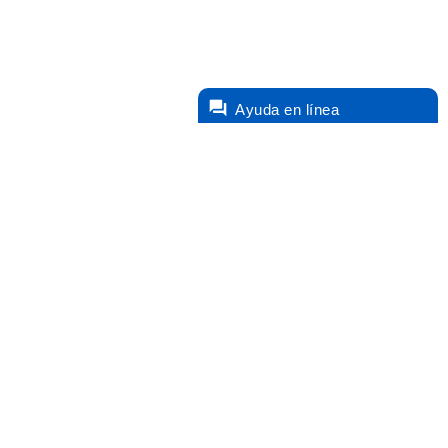

Ayuda en línea
CONTÁCTANOS
Avda. Mariscal López c/ Dr.
Morra, Asunción
Nuestras Sucursales
consultas@bancop.com.py
rrhh@bancop.com.py
(021) 325 5000
Línea Gratuita:
0800112267