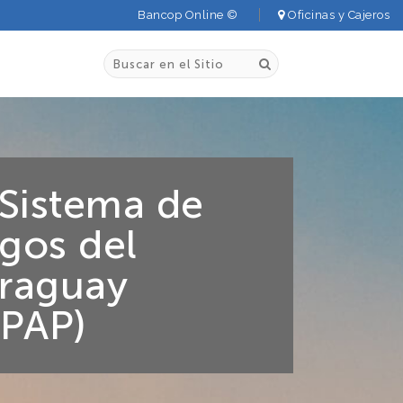
Bancop Online ©
Oficinas y Cajeros
 Sistema de
gos del
raguay
IPAP)