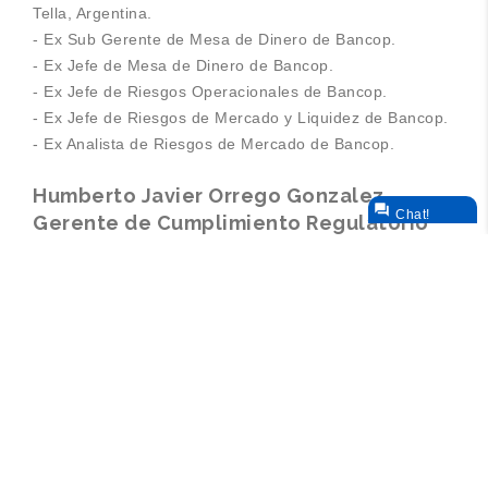
Tella, Argentina.
- Ex Sub Gerente de Mesa de Dinero de Bancop.
- Ex Jefe de Mesa de Dinero de Bancop.
- Ex Jefe de Riesgos Operacionales de Bancop.
- Ex Jefe de Riesgos de Mercado y Liquidez de Bancop.
- Ex Analista de Riesgos de Mercado de Bancop.
Humberto Javier Orrego Gonzalez,

Chat!
Gerente de Cumplimiento Regulatorio
- Licenciado en Ciencias Contables de la Universidad
Nacional de Asunción.
- Postgrado en Financiamiento e Inversión Empresarial,
Instituto de Desarrollo.
- Postgrado en Finanzas, Instituto de Desarrollo.
- Programa MAE de la Universidad Católica, Mejor
egresado de la promoción.
- Ex Contador General del Banco GNB.
- Ex Head of Treasury Finance & Strategic MI Planning
en el Banco HSBC